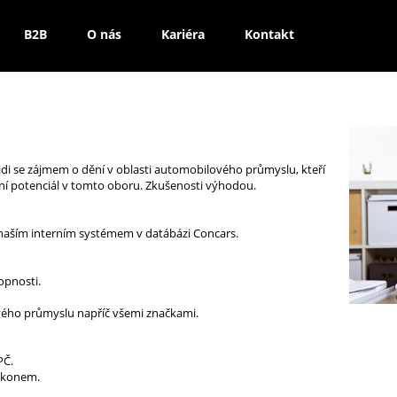
B2B
O nás
Kariéra
Kontakt
idi se zájmem o dění v oblasti automobilového průmyslu, kteří
obní potenciál v tomto oboru. Zkušenosti výhodou.
 naším interním systémem v datábázi Concars.
opnosti.
ého průmyslu napříč všemi značkami.
PČ.
výkonem.