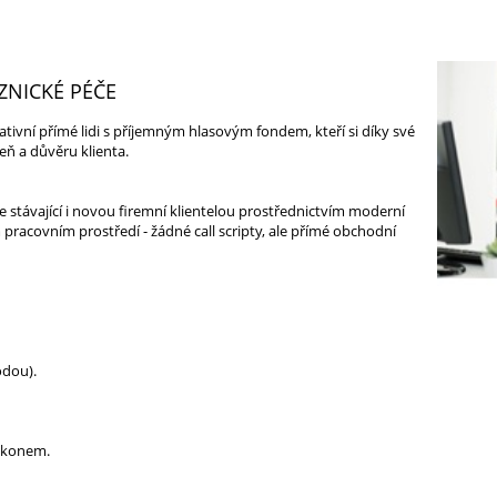
ZNICKÉ PÉČE
ivní přímé lidi s příjemným hlasovým fondem, kteří si díky své
eň a důvěru klienta.
se stávající i novou firemní klientelou prostřednictvím moderní
racovním prostředí - žádné call scripty, ale přímé obchodní
odou).
výkonem.